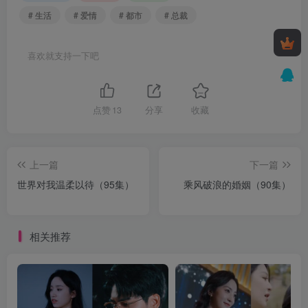
# 生活
# 爱情
# 都市
# 总裁
喜欢就支持一下吧
点赞
13
分享
收藏
上一篇
下一篇
世界对我温柔以待（95集）
乘风破浪的婚姻（90集）
相关推荐