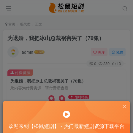
首页
现代类
正文
为退婚，我把冰山总裁祸害哭了（78集）
admin
关注
私信
0
230
13
付费资源
为退婚，我把冰山总裁祸害哭了（78集）
此内容为付费资源，请付费后查看
9.9
限时特惠
99
￥
￥
免费
免费
大哥
家人
立即购买
欢迎来到【松鼠短剧】 - 热门最新短剧资源下载平台