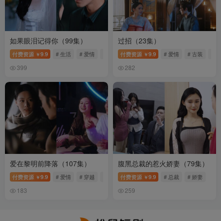
如果眼泪记得你（99集）
过招（23集）
付费资源
9.9
# 生活
# 爱情
# 都市
付费资源
9.9
# 爱情
# 古装
# 
￥
￥
399
282
爱在黎明前降落（107集）
腹黑总裁的惹火娇妻（79集）
付费资源
9.9
# 爱情
# 穿越
# 奇幻
付费资源
9.9
# 总裁
# 娇妻
￥
￥
183
259