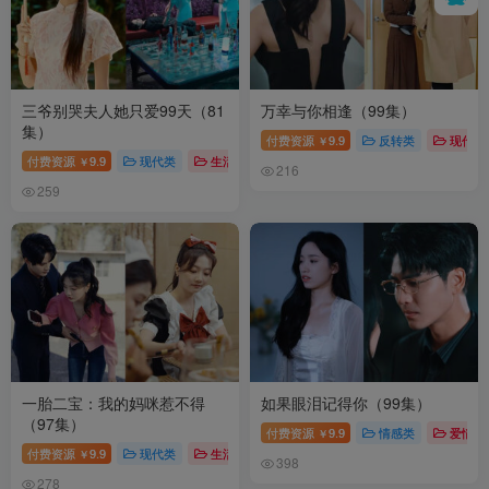
三爷别哭夫人她只爱99天（81
万幸与你相逢（99集）
集）
付费资源
9.9
反转类
现代类
￥
付费资源
9.9
现代类
生活
都市
￥
216
259
一胎二宝：我的妈咪惹不得
如果眼泪记得你（99集）
（97集）
付费资源
9.9
情感类
爱情
￥
付费资源
9.9
现代类
生活
都市
￥
398
278